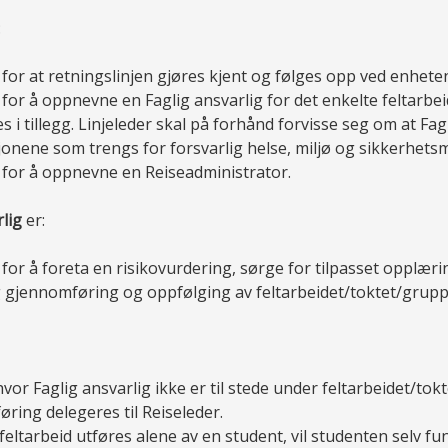
:
 for at retningslinjen gjøres kjent og følges opp ved enhete
 for å oppnevne en Faglig ansvarlig for det enkelte feltarb
 i tillegg. Linjeleder skal på forhånd forvisse seg om at Fag
sjonene som trengs for forsvarlig helse, miljø og sikkerhets
 for å oppnevne en Reiseadministrator.
lig
er:
 for å foreta en risikovurdering, sørge for tilpasset opplær
g gjennomføring og oppfølging av feltarbeidet/toktet/grupp
r hvor Faglig ansvarlig ikke er til stede under feltarbeidet/t
ring delegeres til Reiseleder.
feltarbeid utføres alene av en student, vil studenten selv f