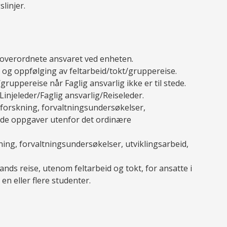
linjer.
et overordnete ansvaret ved enheten.
 og oppfølging av feltarbeid/tokt/gruppereise.
uppereise når Faglig ansvarlig ikke er til stede.
injeleder/Faglig ansvarlig/Reiseleder.
forskning, forvaltningsundersøkelser,
tede oppgaver utenfor det ordinære
ing, forvaltningsundersøkelser, utviklingsarbeid,
lands reise, utenom feltarbeid og tokt, for ansatte i
n eller flere studenter.