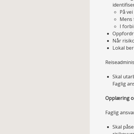
identifis
På vei
Mens f
I forb
Oppfordre
Når risik
Lokal ber
Reiseadminis
Skal utar
Faglig an
Opplæring o
Faglig ansvar
Skal påse
risikovur