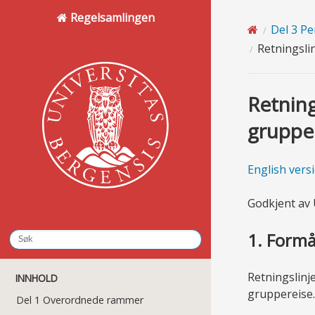
Regelsamlingen
Del 3 P
Retningslin
Retning
gruppe
English vers
Godkjent av 
1. Formå
Retningslinj
INNHOLD
gruppereise.
Del 1 Overordnede rammer