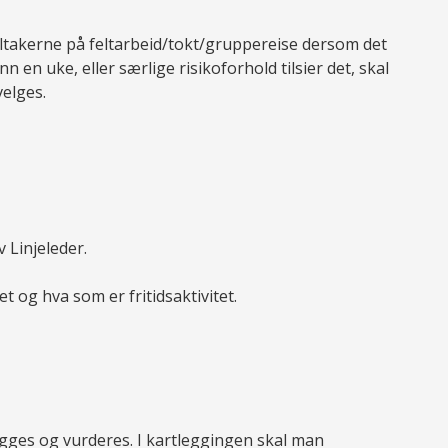
akerne på feltarbeid/tokt/gruppereise dersom det
 en uke, eller særlige risikoforhold tilsier det, skal
velges.
 Linjeleder.
t og hva som er fritidsaktivitet.
egges og vurderes. I kartleggingen skal man