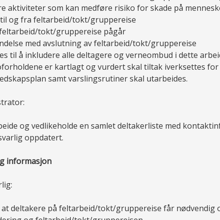
ere aktiviteter som kan medføre risiko for skade på menneske,
 til og fra feltarbeid/tokt/gruppereise
eltarbeid/tokt/gruppereise pågår
indelse med avslutning av feltarbeid/tokt/gruppereise
s til å inkludere alle deltagere og verneombud i dette arbei
oforholdene er kartlagt og vurdert skal tiltak iverksettes fo
edskapsplan samt varslingsrutiner skal utarbeides.
trator:
beide og vedlikeholde en samlet deltakerliste med kontakt
svarlig oppdatert.
g informasjon
lig:
 at deltakere på feltarbeid/tokt/gruppereise får nødvendig
dering og feltarbeid/tokt/gruppereisen.