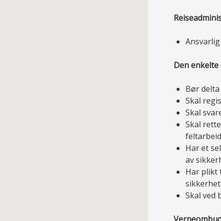
Reiseadminis
Ansvarlig
Den enkelte 
Bør delta
Skal regi
Skal svar
Skal rett
feltarbei
Har et se
av sikker
Har plikt
sikkerhet
Skal ved 
Verneombud