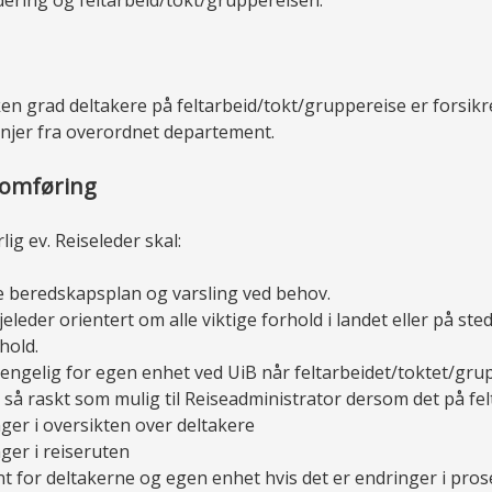
ken grad deltakere på feltarbeid/tokt/gruppereise er forsikre
injer fra overordnet departement.
nomføring
lig ev. Reiseleder skal:
e beredskapsplan og varsling ved behov.
jeleder orientert om alle viktige forhold i landet eller på st
hold.
jengelig for egen enhet ved UiB når feltarbeidet/toktet/grup
 så raskt som mulig til Reiseadministrator dersom det på fel
ger i oversikten over deltakere
ger i reiseruten
nt for deltakerne og egen enhet hvis det er endringer i pro