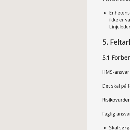
Enhetens
ikke er va
Linjelede
5. Felta
5.1 Forbe
HMS-ansvar f
Det skal på f
Risikovurde
Faglig ansvar
Skal sørg