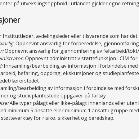
enter på utvekslingsopphold i utlandet gjelder egne retnings
isjoner
r
: Instituttleder, avdelingsleder eller tilsvarende som har d
varlig
: Oppnevnt ansvarlig for forberedelse, gjennomføring
r:
Oppnevnt ansvarlig for gjennomføring av feltarbeid/tokt/gr
nistrator:
Oppnevnt administrativ støttefunksjon i CIM for L
d:
Innsamling/bearbeiding av informasjon i forbindelse med 
sarbeid, befaring, oppdrag, ekskursjoner og studieplanfes
edet/lærerstedet.
samling/bearbeiding av informasjon i forbindelse med forskn
ner og studieplanfestede oppgaver på fartøy.
ise:
Alle typer pålagt eller ikke-pålagt innenlands eller uten
d minimum 5 ansatte eller minimum 1 ansatt i gruppe med e
støtteverktøy for risiko, sikkerhet og beredskap.