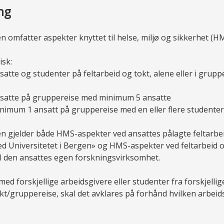
ng
n omfatter aspekter knyttet til helse, miljø og sikkerhet (H
isk:
satte og studenter på feltarbeid og tokt, alene eller i grupp
nsatte på gruppereise med minimum 5 ansatte
nimum 1 ansatt på gruppereise med en eller flere studenter
en gjelder både HMS-aspekter ved ansattes pålagte feltarbei
 ved Universitetet i Bergen» og HMS-aspekter ved feltarbeid 
til den ansattes egen forskningsvirksomhet.
ed forskjellige arbeidsgivere eller studenter fra forskjellige
okt/gruppereise, skal det avklares på forhånd hvilken arbei