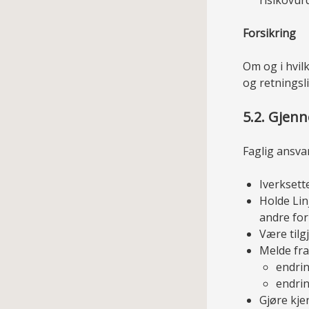
Forsikring
Om og i hvil
og retningsl
5.2. Gjen
Faglig ansvar
Iverksett
Holde Lin
andre for
Være tilg
Melde fra
endrin
endrin
Gjøre kje