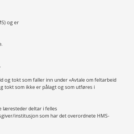
MS) og er
e.
.
d og tokt som faller inn under «Avtale om feltarbeid
og tokt som ikke er pålagt og som utføres i
 læresteder deltar i felles
dsgiver/institusjon som har det overordnete HMS-