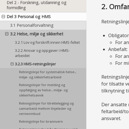
Del 2 - Forskning, utdanning og
2. Omfa
formidling
Del 3 Personal og HMS
Retningslinje
3.1 Personalforvaltning
3.2 Helse, miljø og sikkerhet
Obligator
For an
3.2.1 Lov og forskrift innen HMS-feltet
Anbefalt:
3.2.2 Ansvar og oppgaver i HMS-
For a
arbeidet
For mi
3.2.3 HMS-retningslinjer
Retningslinje for systematisk helse-,
Retningslinj
miljø- og sikkerhetsarbeid
for tilsatte
Retningslinjer for melding og
tilknytning 
oppfølging av helse-, miljø- og
sikkerhetsavvik
Retningslinjer for tilrettelegging og
Der ansatte m
samarbeid mellom linjeleder og
feltarbeid/t
verneombud
ansvaret.
Retningslinje for brannvern