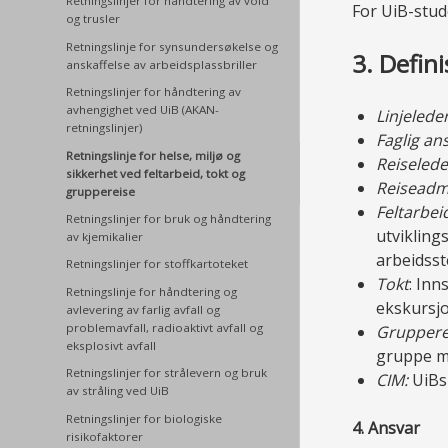
Retningslinjer for håndtering av vold
For UiB-stud
og trusler
Retningslinje for synsundersøkelse og
3. Defin
anskaffelse av arbeidsplassbriller
Retningslinjer for håndtering av
avhengighet ved UiB (AKAN-
Linjelede
retningslinjer)
Faglig ans
Retningslinje for helse, miljø og
Reiselede
sikkerhet ved feltarbeid, tokt og
Reiseadmi
gruppereise
Feltarbei
Retningslinjer for bruk og håndtering
utvikling
av kjemikalier
arbeidsst
Retningslinjer for stoffkartoteket
Tokt
: Inn
Retningslinje for håndtering og
ekskursjo
avlevering av farlig avfall og
problemavfall, radioaktivt avfall og
Gruppere
eksplosivt avfall
gruppe me
Retningslinjer for strålevern og bruk
CIM:
UiBs 
av stråling ved UiB
Retningslinjer for biologiske
4. Ansvar
risikofaktorer