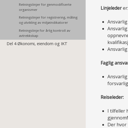
Retningslinjer for genmodifiserte
Linjeleder
er
organismer
Retningslinjer for registrering, måling
Ansvarlig
og utvikling av miljøindikatorer
Ansvarlig
Retningslinje for årlig kontroll av
oppnevnes
avtrekkskap
kvalifika
Del 4 Økonomi, eiendom og IKT
Ansvarlig
Faglig ansvar
Ansvarlig
forsvarli
Reiseleder:
I tilfelle
gjennomfø
Der hvor 