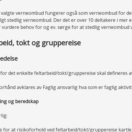
 valgte verneombud fungerer også som verneombud for delt
lgt stedlig verneombud. Der det er over 10 deltakere i mer enn
r vurdere behov for og ev. sørge for at stedlig verneombud 
rbeid, tokt og gruppereise
redelse
or det enkelte feltarbeid/tokt/gruppereise skal defineres av
orhånd avklares av Faglig ansvarlig hva som er faglig aktivite
ring og beredskap
lig:
e for at risikoforhold ved feltarbeid/tokt/gruppereise kartl