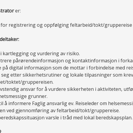
trator
er:
 for registrering og oppfølging feltarbeid/tokt/gruppereise 
deltaker:
 i kartlegging og vurdering av risiko.
strere pårørendeinformasjon og kontaktinformasjon i forkan
e på digital informasjon som de mottar i forbindelse med rei
e seg etter sikkerhetsrutiner og lokale tilpasninger som k
det/toktet/gruppereisen.
lvstendig ansvar for å vurdere sikkerheten i aktiviteten, utf
hetsmessige grunner.
 til å informere Faglig ansvarlig ev. Reiseleder om helseme
en ved gjennomføring av feltarbeid/tokt/gruppereise.
beredskapssituasjon varsle i tråd med lokal beredskapsplan.
: