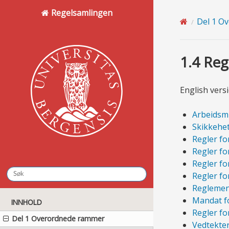
Regelsamlingen
Del 1 O
1.4 Re
English vers
Arbeidsmi
Skikkehe
Regler fo
Regler f
Regler fo
Regler fo
Reglement
Mandat fo
INNHOLD
Regler fo
Del 1 Overordnede rammer
Vedtekter