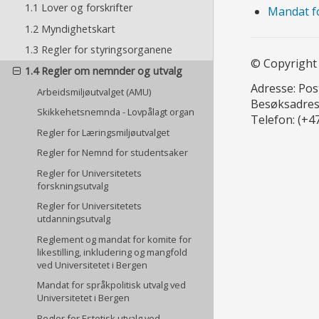
1.1 Lover og forskrifter
Mandat fo
1.2 Myndighetskart
1.3 Regler for styringsorganene
© Copyright 
1.4 Regler om nemnder og utvalg
Adresse: Po
Arbeidsmiljøutvalget (AMU)
Besøksadres
Skikkehetsnemnda - Lovpålagt organ
Telefon: (+4
Regler for Læringsmiljøutvalget
Regler for Nemnd for studentsaker
Regler for Universitetets
forskningsutvalg
Regler for Universitetets
utdanningsutvalg
Reglement og mandat for komite for
likestilling, inkludering og mangfold
ved Universitetet i Bergen
Mandat for språkpolitisk utvalg ved
Universitetet i Bergen
Regler for Estetisk utvalg ved