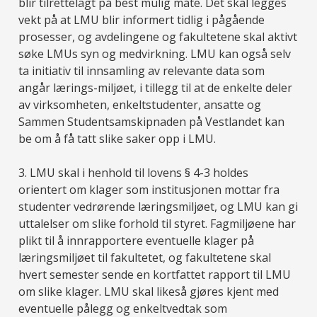
blir tilrettelagt på best mulig måte. Det skal legges
vekt på at LMU blir informert tidlig i pågående
prosesser, og avdelingene og fakultetene skal aktivt
søke LMUs syn og medvirkning. LMU kan også selv
ta initiativ til innsamling av relevante data som
angår lærings-miljøet, i tillegg til at de enkelte deler
av virksomheten, enkeltstudenter, ansatte og
Sammen Studentsamskipnaden på Vestlandet kan
be om å få tatt slike saker opp i LMU.
3. LMU skal i henhold til lovens § 4-3 holdes
orientert om klager som institusjonen mottar fra
studenter vedrørende læringsmiljøet, og LMU kan gi
uttalelser om slike forhold til styret. Fagmiljøene har
plikt til å innrapportere eventuelle klager på
læringsmiljøet til fakultetet, og fakultetene skal
hvert semester sende en kortfattet rapport til LMU
om slike klager. LMU skal likeså gjøres kjent med
eventuelle pålegg og enkeltvedtak som