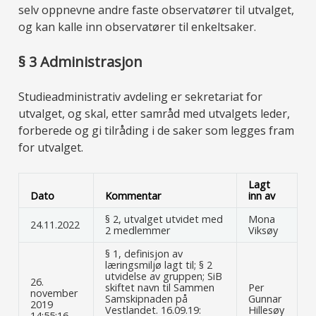
selv oppnevne andre faste observatører til utvalget,
og kan kalle inn observatører til enkeltsaker.
§ 3
Administrasjon
Studieadministrativ avdeling er sekretariat for
utvalget, og skal, etter samråd med utvalgets leder,
forberede og gi tilråding i de saker som legges fram
for utvalget.
Lagt
Dato
Kommentar
inn av
§ 2, utvalget utvidet med
Mona
24.11.2022
2 medlemmer
Viksøy
§ 1, definisjon av
læringsmiljø lagt til; § 2
utvidelse av gruppen; SiB
26.
skiftet navn til Sammen
Per
november
Samskipnaden på
Gunnar
2019
Vestlandet. 16.09.19:
Hillesøy
14:55:16