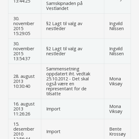
13:44:25
Samskipnaden på
Vestlandet
30.
november
§2 Lagt til valg av
Ingvild
2015
nestleder
Nilssen
15:29:05
30.
november
§2 Lagt til valg av
Ingvild
2015
nestleder
Nilssen
13:54:37
Sammensetning
oppdatert iht. vedtak
28. august
25.10.2012 - Det skal
Mona
2013
også være en
Viksøy
10:30:40
representant for de
tilsatte
16. august
Mona
2013
Import
Viksøy
11:26:26
15.
desember
Bente
Import
2010
Krossøy
12:56:44